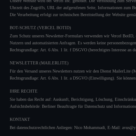
Unsere Website wird bei Vercel Inc. gehostet. Die Verbindung zum Server
Uhrzeit des Zugriffs, URL der aufgerufenen Seite, Informationen zum B
Die Verarbeitung erfolgt zur technischen Bereitstellung der Website gemäß
BOT-SCHUTZ (VERCEL BOTID)
Zum Schutz unseres Newsletter-Formulars verwenden wir Vercel BotID, ei
Nutzern und automatisierten Anfragen. Es werden keine personenbezogene
Rechtsgrundlage: Art. 6 Abs. 1 lit. f DSGVO (berechtigtes Interesse an
NEWSLETTER (MAILERLITE)
Für den Versand unseres Newsletters nutzen wir den Dienst MailerLite (
Rechtsgrundlage: Art. 6 Abs. 1 lit. a DSGVO (Einwilligung). Sie können 
IHRE RECHTE
Sie haben das Recht auf: Auskunft, Berichtigung, Löschung, Einschränku
Aufsichtsbehörde: Berliner Beauftragte für Datenschutz und Informations
KONTAKT
Bei datenschutzrechtlichen Anliegen: Nico Mohammadi, E-Mail: avus@y