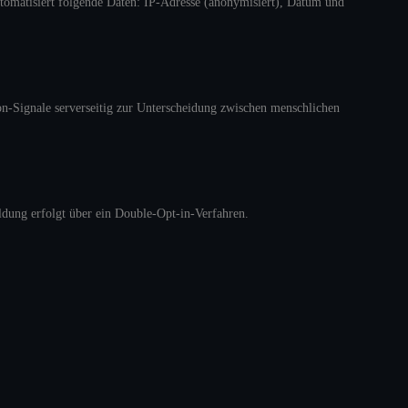
utomatisiert folgende Daten: IP-Adresse (anonymisiert), Datum und
on-Signale serverseitig zur Unterscheidung zwischen menschlichen
ldung erfolgt über ein Double-Opt-in-Verfahren.