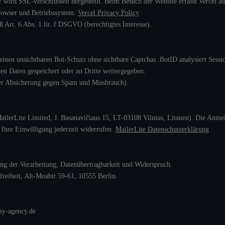
 wird SSL-verschlüsselt hergestellt. Beim Besuch der Website erfasst Vercel a
rowser und Betriebssystem.
Vercel Privacy Policy
 Art. 6 Abs. 1 lit. f DSGVO (berechtigtes Interesse).
nen unsichtbaren Bot-Schutz ohne sichtbare Captchas. BotID analysiert Sessi
n Daten gespeichert oder an Dritte weitergegeben.
 der Absicherung gegen Spam und Missbrauch).
MailerLite Limited, J. Basanavičiaus 15, LT-03108 Vilnius, Litauen). Die Anme
Ihre Einwilligung jederzeit widerrufen.
MailerLite Datenschutzerklärung
ng der Verarbeitung, Datenübertragbarkeit und Widerspruch.
freiheit, Alt-Moabit 59-61, 10555 Berlin.
sy-agency.de